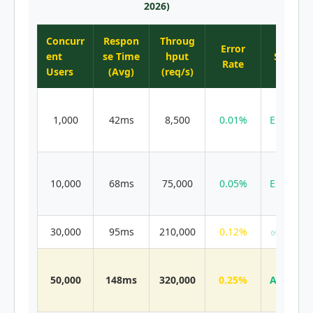
2026)
Concurr
Respon
Throug
Error
ent
se Time
hput
Status
Rate
Users
(Avg)
(req/s)
✅
1,000
42ms
8,500
0.01%
Excellen
t
✅
10,000
68ms
75,000
0.05%
Excellen
t
30,000
95ms
210,000
0.12%
✅ Good
✅
50,000
148ms
320,000
0.25%
Accepta
ble