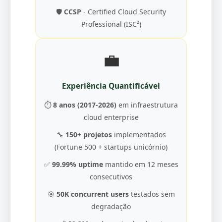
🛡️
CCSP
- Certified Cloud Security
Professional (ISC²)
💼
Experiência Quantificável
⏱️
8 anos (2017-2026)
em infraestrutura
cloud enterprise
🔧
150+ projetos
implementados
(Fortune 500 + startups unicórnio)
✅
99.99% uptime
mantido em 12 meses
consecutivos
🎯
50K concurrent users
testados sem
degradação