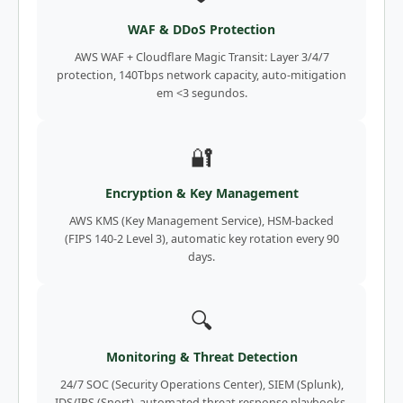
WAF & DDoS Protection
AWS WAF + Cloudflare Magic Transit: Layer 3/4/7
protection, 140Tbps network capacity, auto-mitigation
em <3 segundos.
🔐
Encryption & Key Management
AWS KMS (Key Management Service), HSM-backed
(FIPS 140-2 Level 3), automatic key rotation every 90
days.
🔍
Monitoring & Threat Detection
24/7 SOC (Security Operations Center), SIEM (Splunk),
IDS/IPS (Snort), automated threat response playbooks.