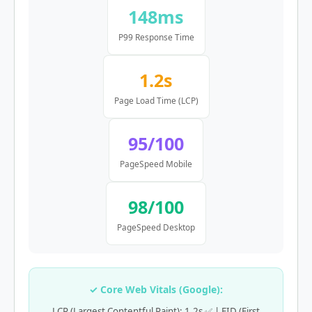
148ms
P99 Response Time
1.2s
Page Load Time (LCP)
95/100
PageSpeed Mobile
98/100
PageSpeed Desktop
✓ Core Web Vitals (Google):
LCP (Largest Contentful Paint): 1.2s ✅ | FID (First