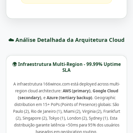
☁️ Análise Detalhada da Arquitetura Cloud
🌍 Infraestrutura Multi-Region - 99.99% Uptime
SLA
A infraestrutura 166winox.com está deployed across multi-
region cloud architecture:
AWS (primary)
,
Google Cloud
(secondary)
, e
Azure (tertiary backup)
. Geographic
distribution em 15+ PoPs (Points of Presence) globais: São
Paulo (2), Rio de Janeiro (1), Miami (2), Virginia (2), Frankfurt
(2), Singapore (2), Tokyo (1), London (2), Sydney (1). Esta
distribuição garante latência <50ms para 95% dos usuários
baseados em geolocation routing.