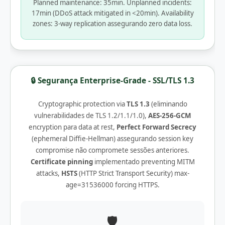
Planned maintenance: 35min. Unplanned incidents:
17min (DDoS attack mitigated in <20min). Availability
zones: 3-way replication assegurando zero data loss.
🔒 Segurança Enterprise-Grade - SSL/TLS 1.3
Cryptographic protection via
TLS 1.3
(eliminando
vulnerabilidades de TLS 1.2/1.1/1.0),
AES-256-GCM
encryption para data at rest,
Perfect Forward Secrecy
(ephemeral Diffie-Hellman) assegurando session key
compromise não compromete sessões anteriores.
Certificate pinning
implementado preventing MITM
attacks,
HSTS
(HTTP Strict Transport Security) max-
age=31536000 forcing HTTPS.
🛡️