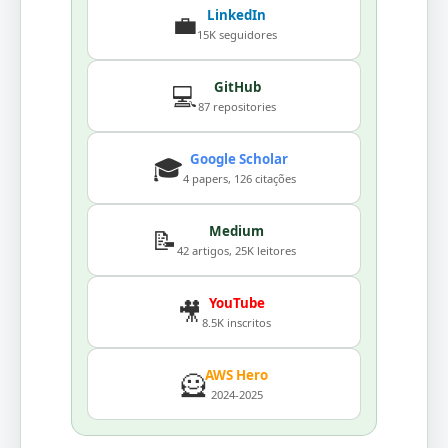
LinkedIn
💼
15K seguidores
GitHub
💻
87 repositories
Google Scholar
🎓
4 papers, 126 citações
Medium
📝
42 artigos, 25K leitores
YouTube
🎥
8.5K inscritos
AWS Hero
🦸
2024-2025