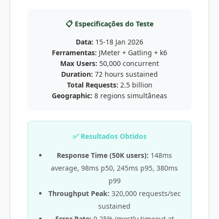
📋 Especificações do Teste
Data:
15-18 Jan 2026
Ferramentas:
JMeter + Gatling + k6
Max Users:
50,000 concurrent
Duration:
72 hours sustained
Total Requests:
2.5 billion
Geographic:
8 regions simultâneas
✅ Resultados Obtidos
Response Time (50K users):
148ms
average, 98ms p50, 245ms p95, 380ms
p99
Throughput Peak:
320,000 requests/sec
sustained
Error Rate:
0.25% (mostly timeout at