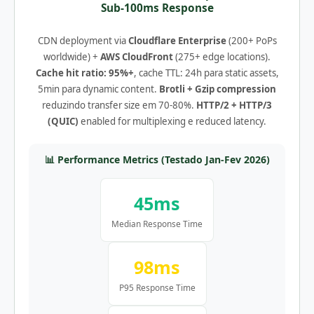
Sub-100ms Response
CDN deployment via
Cloudflare Enterprise
(200+ PoPs
worldwide) +
AWS CloudFront
(275+ edge locations).
Cache hit ratio: 95%+
, cache TTL: 24h para static assets,
5min para dynamic content.
Brotli + Gzip compression
reduzindo transfer size em 70-80%.
HTTP/2 + HTTP/3
(QUIC)
enabled for multiplexing e reduced latency.
📊 Performance Metrics (Testado Jan-Fev 2026)
45ms
Median Response Time
98ms
P95 Response Time